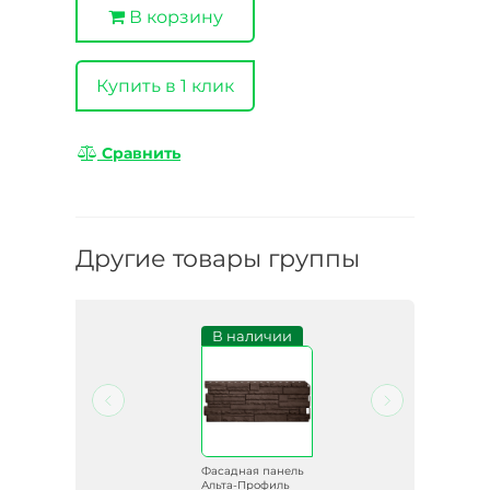
В корзину
Купить в 1 клик
Сравнить
Другие товары группы
и
В наличии
ель
Фасадная панель
ь
Альта-Профиль