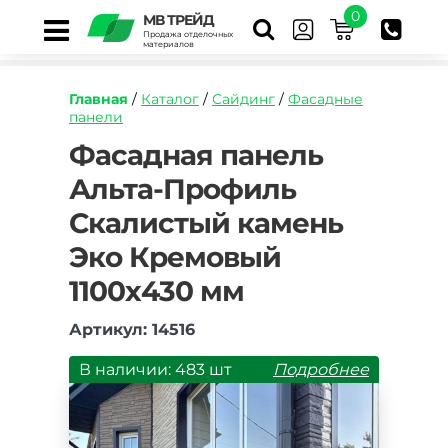
0
МВ ТРЕЙД
Продажа отделочных
материалов
Главная
/
Каталог
/
Сайдинг
/
Фасадные
панели
https://mvtrade.ru/images/id/normal/fasadnaya
Фасадная панель
panel-
Альта-Профиль
alta-
profil-
Скалистый камень
skalistyy-
kamen-
Эко Кремовый
eko-
kremovyy-
1100х430 мм
1170h450-
mm.jpg
Артикул: 14516
В наличии: 483 шт
Подробнее