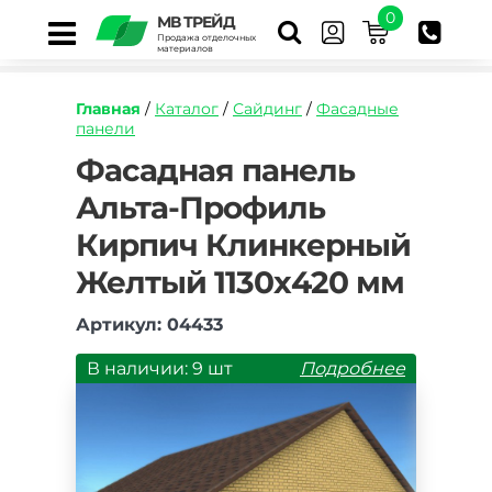
0
МВ ТРЕЙД
Продажа отделочных
материалов
Главная
/
Каталог
/
Сайдинг
/
Фасадные
панели
https://mvtrade.ru/images/id/normal/fasadnaya
Фасадная панель
panel-
Альта-Профиль
alta-
profil-
Кирпич Клинкерный
kirpich-
klinkernyy-
Желтый 1130х420 мм
zheltyy.jpg
Артикул: 04433
В наличии: 9 шт
Подробнее