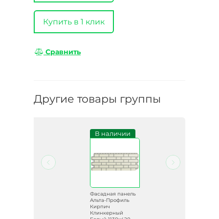
Купить в 1 клик
Сравнить
Другие товары группы
и
В наличии
ель
Фасадная панель
ь
Альта-Профиль
Кирпич
Клинкерный