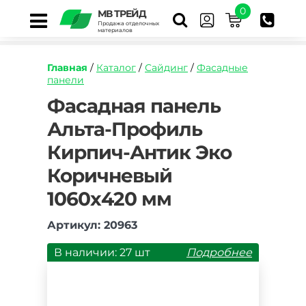
0
МВ ТРЕЙД
Продажа отделочных
материалов
Главная
/
Каталог
/
Сайдинг
/
Фасадные
панели
https://mvtrade.ru/images/id/normal/fasadnaya
Фасадная панель
panel-
Альта-Профиль
alta-
profil-
Кирпич-Антик Эко
kirpich-
antik-
Коричневый
eko-
korichnevyj-
1060х420 мм
1160kh420-
mm.jpg
Артикул: 20963
В наличии: 27 шт
Подробнее