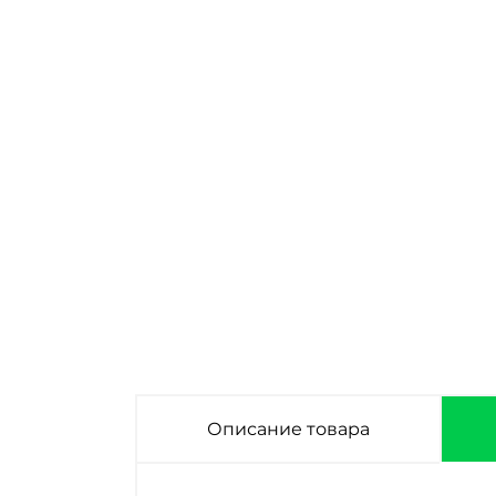
Под заказ
Под заказ
Фасадная панель
Фасадная панель
Альта-Профиль
Альта-Профиль
Каньон Техас
Гранд Каньон Эко
1040х420 мм
Графит 1040х420
мм
Описание товара