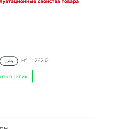
плуатационные свойства товара
2
м
=
262
₽
ить в 1 клик
ппы