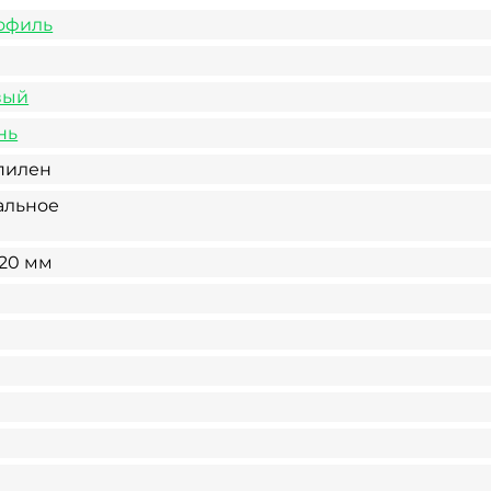
офиль
вый
нь
пилен
альное
х20 мм