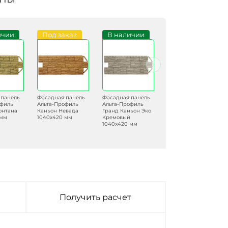
ичии
Под заказ
В наличии
В наличии
 панель
Фасадная панель
Фасадная панель
Фасадная панель
офиль
Альта-Профиль
Альта-Профиль
Альта-Профиль
онтана
Каньон Невада
Гранд Каньон Эко
Каньон Юта
 мм
1040х420 мм
Кремовый
1040х420 мм
1040х420 мм
Получить расчет