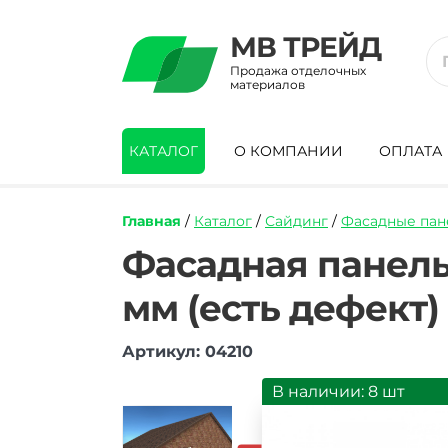
МВ ТРЕЙД
Продажа отделочных
материалов
КАТАЛОГ
О КОМПАНИИ
ОПЛАТА
Главная
/
Каталог
/
Сайдинг
/
Фасадные пан
https://mvtrade.ru/images/id/normal/fas
Фасадная панель
panel-
alta-
мм (есть дефект)
profil-
kanon-
tehas.jpg
Артикул: 04210
В наличии: 8 шт