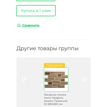
Купить в 1 клик
Сравнить
Другие товары группы
Под заказ
ель
Фасадная панель
ь
Альта-Профиль
кий
Камень Пражский
02 680х560 мм