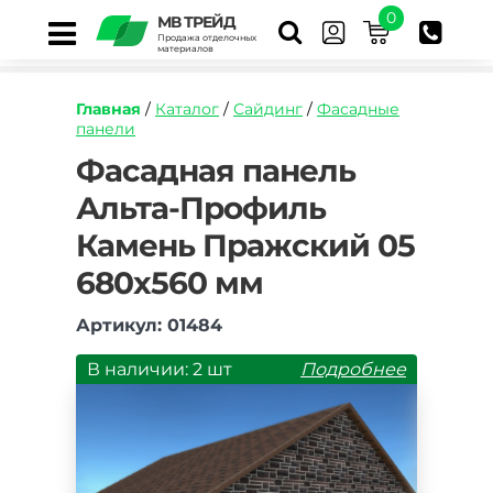
0
МВ ТРЕЙД
Продажа отделочных
материалов
Главная
/
Каталог
/
Сайдинг
/
Фасадные
панели
https://mvtrade.ru/images/id/normal/fasadnaya
Фасадная панель
panel-
Альта-Профиль
alta-
profil-
Камень Пражский 05
kamen-
prazhskiy-
680х560 мм
05.jpg
Артикул: 01484
В наличии: 2 шт
Подробнее