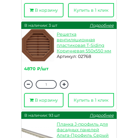
В корзину
Купить в 1 клик
В наличии: 3 шт
Подробнее
Решетка
вентиляционная
пластиковая T-Siding
Коричневая 550х550 мм
Артикул: 02768
4870 ₽/шт
В корзину
Купить в 1 клик
В наличии: 93 шт
Подробнее
Планка J-профиль для
фасадных панелей
Альта-Профиль Серый