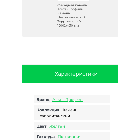
ель
Фасадная панель
ь
Альта-Профиль
Камень
ий
Неаполитанский
Терракотовый
1000х430 мм
Характеристики
Бренд
Альта-Профиль
Коллекция
Камень
Неаполитанский
Цвет
Желтый
Текстура
Под кирпич