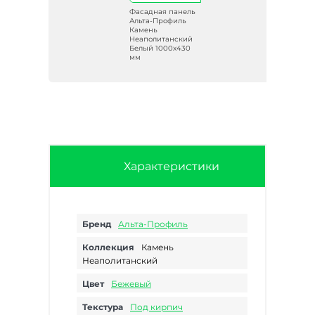
ель
Фасадная панель
ь
Альта-Профиль
Камень
ий
Неаполитанский
Белый 1000х430
мм
Характеристики
Бренд
Альта-Профиль
Коллекция
Камень
Неаполитанский
Цвет
Бежевый
Текстура
Под кирпич