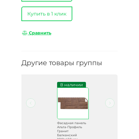
Купить в 1 клик
Сравнить
Другие товары группы
и
В наличии
ель
Фасадная панель
ь
Альта-Профиль
Гранит
Балканский