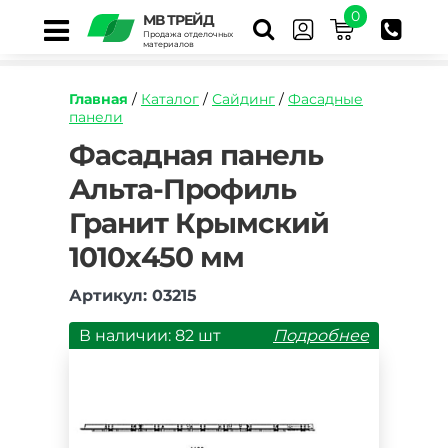
0
МВ ТРЕЙД
Продажа отделочных
материалов
Главная
/
Каталог
/
Сайдинг
/
Фасадные
панели
https://mvtrade.ru/images/id/normal/fasadnaya
Фасадная панель
panel-
Альта-Профиль
alta-
profil-
Гранит Крымский
granit-
krymskiy.jpg
1010х450 мм
Артикул: 03215
В наличии: 82 шт
Подробнее