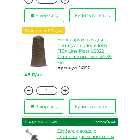
В корзину
Купить в 1 клик
Под заказ: 1-3 дня
Угол наружный для
плинтуса напольного
ПВХ Line Plast LS022
Ясень шимо тёмный 85
мм
Артикул: 14192
48 ₽/шт
В корзину
Купить в 1 клик
В наличии: 1 уп
Подробнее
Дюбель-гвоздь с
грибовидным бортиком