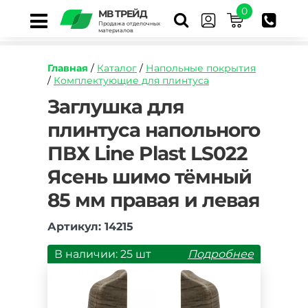
0
МВ ТРЕЙД
Продажа отделочных
материалов
Главная
/
Каталог
/
Напольные покрытия
/
Комплектующие для плинтуса
https://mvtrade.ru/images/id/normal/zaglushka
Заглушка для
dlya-
плинтуса напольного
plintusa-
napolnogo-
ПВХ Line Plast LS022
pvh-
line-
Ясень шимо тёмный
plast-
ls022-
85 мм правая и левая
yasen-
shimo-
Артикул: 14215
temnyy-
85-
В наличии: 25 шт
Подробнее
mm-
pravaya-
i-
levaya.jpg