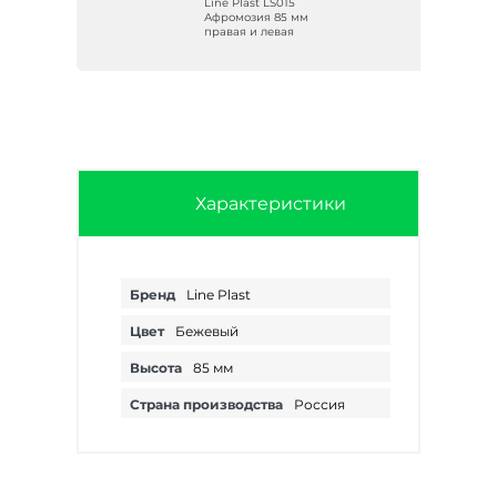
9
Line Plast LS015
т 85
Афромозия 85 мм
евая
правая и левая
Характеристики
Бренд
Line Plast
Цвет
Бежевый
Высота
85 мм
Страна производства
Россия