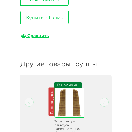
Купить в 1 клик
Сравнить
Другие товары группы
и
В наличии
Распродажа
Заглушка для
плинтуса
ВХ
напольного ПВХ