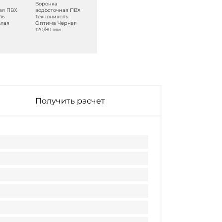
Воронка
ая ПВХ
водосточная ПВХ
ль
Технониколь
лая
Оптима Черная
120/80 мм
Получить расчет