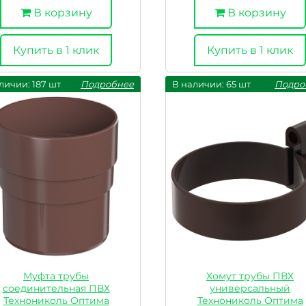
В корзину
В корзину
Купить в 1 клик
Купить в 1 клик
личии: 187 шт
Подробнее
В наличии: 65 шт
Подро
Муфта трубы
Хомут трубы ПВХ
соединительная ПВХ
универсальный
Технониколь Оптима
Технониколь Оптима