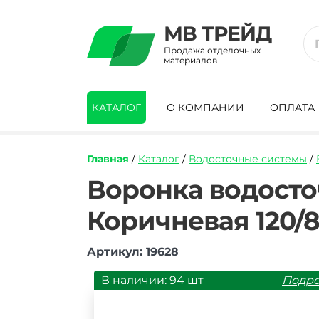
МВ ТРЕЙД
Продажа отделочных
материалов
КАТАЛОГ
О КОМПАНИИ
ОПЛАТА
Главная
/
Каталог
/
Водосточные системы
/
https://mvtrade.ru/images/id/normal/vor
Воронка водосто
vodostochnaya-
pvkh-
Коричневая 120/
tekhnonikol-
optima-
korichnevaya-
Артикул: 19628
12080-
mm.jpg
В наличии: 94 шт
Подр