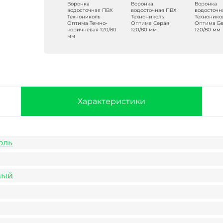
Воронка
Воронка
Воронка
водосточная ПВХ
водосточная ПВХ
водосточн
Технониколь
Технониколь
Технонико
Оптима Темно-
Оптима Серая
Оптима Бе
коричневая 120/80
120/80 мм
120/80 мм
мм
Характеристики
оль
вый