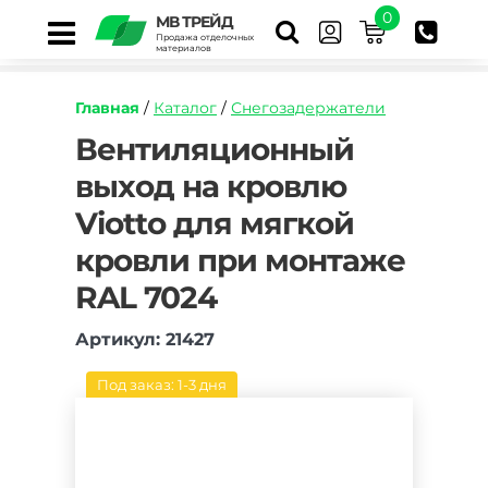
0
МВ ТРЕЙД
Продажа отделочных
материалов
Главная
/
Каталог
/
Снегозадержатели
https://mvtrade.ru/images/id/normal/ventilyacz
Вентиляционный
vykhod-
выход на кровлю
na-
krovlyu-
Viotto для мягкой
viotto-
dlya-
кровли при монтаже
myagkoj-
krovli-
RAL 7024
pri-
montazhe-
Артикул: 21427
ral-
7024.jpg
Под заказ: 1-3 дня