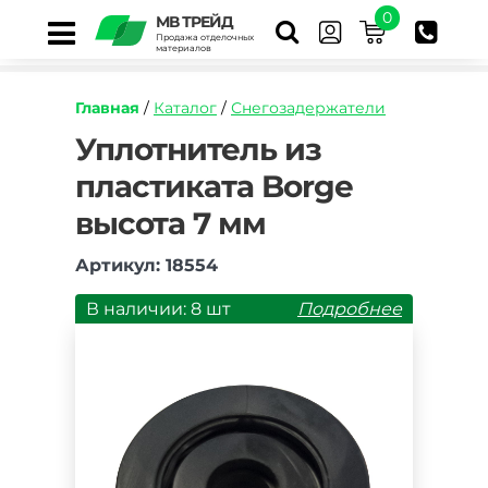
0
МВ ТРЕЙД
Продажа отделочных
материалов
Главная
/
Каталог
/
Снегозадержатели
https://mvtrade.ru/images/id/normal/uplotnitel-
Уплотнитель из
iz-
пластиката Borge
plastikata-
borge-
высота 7 мм
vysota-
7-
mm.jpg
Артикул: 18554
В наличии: 8 шт
Подробнее