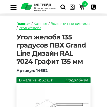
0
МВ ТРЕЙД
Продажа отделочных
материалов
Главная
/
Каталог
/
Водосточные системы
/
Угол желоба
https://mvtrade.ru/images/id/normal/ugol-
Угол желоба 135
zheloba-
градусов ПВХ Grand
135-
gradusov-
Line Дизайн RAL
pvh-
grand-
7024 Графит 135 мм
line-
dizayn-
Артикул: 14682
ral-
7024-
В наличии: 32 шт
Подробнее
grafit-
135-
mm.jpg