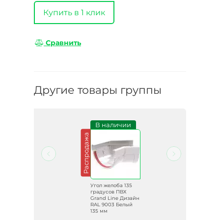
Купить в 1 клик
Сравнить
Другие товары группы
В наличии
Распродажа
Распродажа
5
Угол желоба 135
градусов ПВХ
зайн
Grand Line Дизайн
ный
RAL 9003 Белый
135 мм