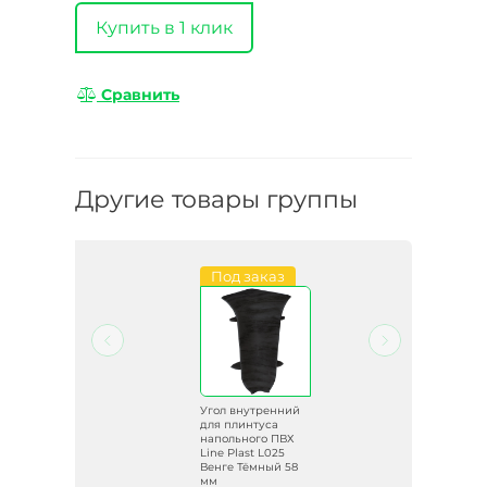
Купить в 1 клик
Сравнить
Другие товары группы
и
Под заказ
Распродажа
ий
Угол внутренний
для плинтуса
ВХ
напольного ПВХ
Line Plast L025
Венге Тёмный 58
мм