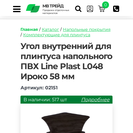
0
МВ ТРЕЙД
Продажа отделочных
материалов
Главная
/
Каталог
/
Напольные покрытия
/
Комплектующие для плинтуса
https://mvtrade.ru/images/id/normal/ugol-
Угол внутренний для
vnutrenniy-
плинтуса напольного
dlya-
plintusa-
ПВХ Line Plast L048
napolnogo-
pvh-
Ироко 58 мм
line-
plast-
Артикул: 02151
l048-
iroko-
В наличии: 517 шт
Подробнее
58-
mm.jpg