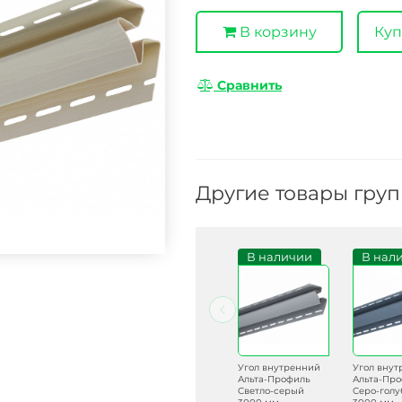
В корзину
Куп
Сравнить
Другие товары гру
Под заказ
Под заказ
В наличии
В нал
Угол внутренний
Угол внутренний
Угол внутренний
Угол вну
Альта-Профиль
Альта-Профиль
Альта-Профиль
Альта-Пр
Земляничный
Кремовый 3000
Светло-серый
Серо-голу