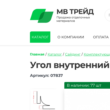
МВ ТРЕЙД
Продажа отделочных
материалов
КАТАЛОГ
О КОМПАНИИ
ОПЛАТА
Главная
/
Каталог
/
Сайдинг
/
Комплектующи
https://mvtrade.ru/images/id/normal/ugo
Угол внутренний
vnutrenniy-
alta-
Артикул: 07837
profil-
bezhevyy-
3050-
В наличии: 77 шт
mm.jpg