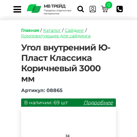
0
МВ ТРЕЙД
Продажа отделочных
материалов
Главная
/
Каталог
/
Сайдинг
/
Комплектующие для сайдинга
https://mvtrade.ru/images/id/normal/ugol-
Угол внутренний Ю-
vnutrennij-
Пласт Классика
yu-
plast-
Коричневый 3000
klassika-
korichnevyj-
мм
3050-
mm.jpg
Артикул: 08865
В наличии: 69 шт
Подробнее