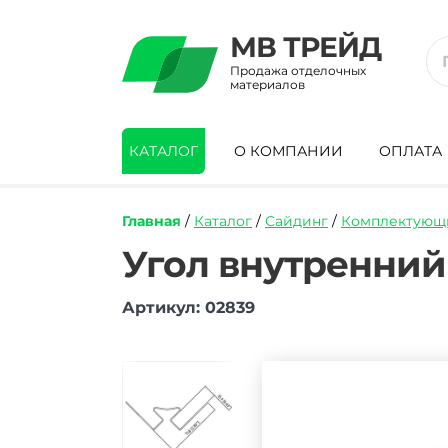
МВ ТРЕЙД
Продажа отделочных
материалов
КАТАЛОГ
О КОМПАНИИ
ОПЛАТА
Главная
/
Каталог
/
Сайдинг
/
Комплектующи
https://mvtrade.ru/images/id/normal/ugo
Угол внутренний
vnutrennij-
tecos-
Артикул: 02839
sapfir-
3050-
mm.jpg