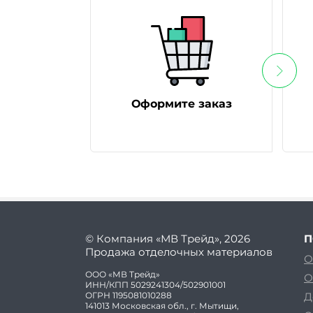
Оформите заказ
© Компания «МВ Трейд», 2026
П
Продажа отделочных материалов
О
ООО «МВ Трейд»
О
ИНН/КПП 5029241304/502901001
ОГРН 1195081010288
Д
141013 Московская обл., г. Мытищи,