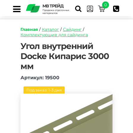
0
МВ ТРЕЙД
Продажа отделочных
материалов
Главная
/
Каталог
/
Сайдинг
/
Комплектующие для сайдинга
https://mvtrade.ru/images/id/normal/ugol-
Угол внутренний
vnutrennij-
Docke Кипарис 3000
docke-
kiparis-
мм
3000-
mm.jpg
Артикул: 19500
Под заказ: 1-3 дня