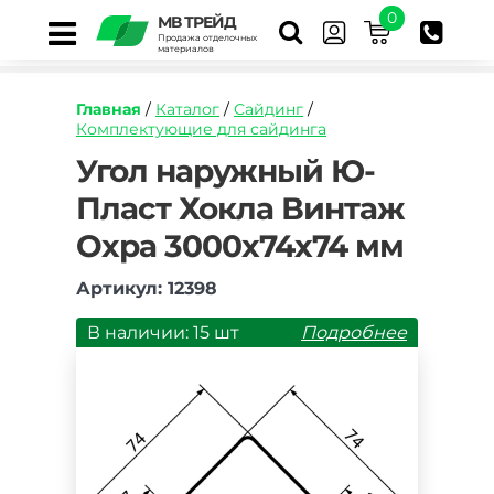
0
МВ ТРЕЙД
Продажа отделочных
материалов
Главная
/
Каталог
/
Сайдинг
/
Комплектующие для сайдинга
https://mvtrade.ru/images/id/normal/ugol-
Угол наружный Ю-
naruzhnyy-
Пласт Хокла Винтаж
yu-
plast-
Охра 3000х74х74 мм
hokla-
vintazh-
ohra.jpg
Артикул: 12398
В наличии: 15 шт
Подробнее