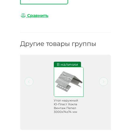
Сравнить
Другие товары группы
и
В наличии
й
Угол наружный
Ю-Пласт Хокла
а
Винтаж Пепел
3000х74х74 мм