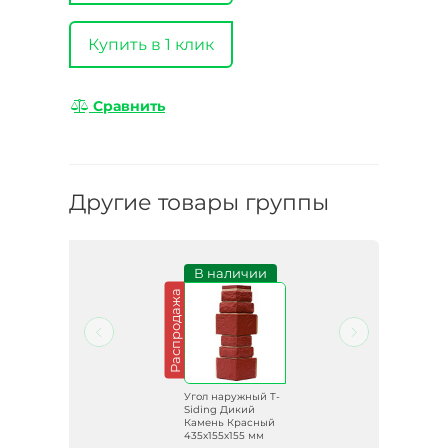
Купить в 1 клик
Сравнить
Другие товары группы
и
В наличии
Распродажа
Распродажа
 T-
Угол наружный T-
Siding Дикий
Камень Красный
435х155х155 мм