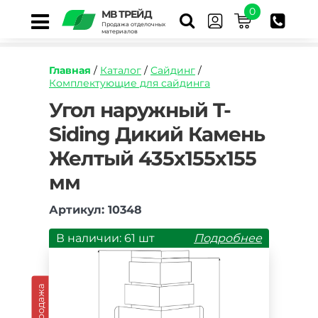
0
МВ ТРЕЙД
Продажа отделочных
материалов
Главная
/
Каталог
/
Сайдинг
/
Комплектующие для сайдинга
https://mvtrade.ru/images/id/normal/ugol-
Угол наружный T-
naruzhnyy-
Siding Дикий Камень
t-
siding-
Желтый 435х155х155
dikiy-
kamen-
мм
zheltyy.jpg
Артикул: 10348
В наличии: 61 шт
Подробнее
Распродажа