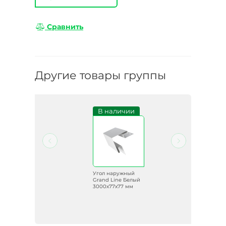
Сравнить
Другие товары группы
и
В наличии
й
Угол наружный
Grand Line Белый
3000х77х77 мм