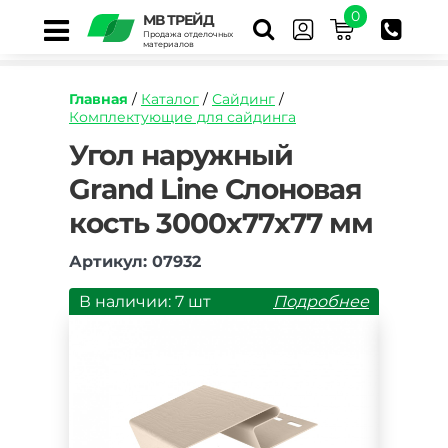
0
МВ ТРЕЙД
Продажа отделочных
материалов
Главная
/
Каталог
/
Сайдинг
/
Комплектующие для сайдинга
https://mvtrade.ru/images/id/normal/ugol-
Угол наружный
naruzhnyy-
Grand Line Слоновая
grand-
line-
кость 3000х77х77 мм
slonovaya-
kost-
3000h99h99-
Артикул: 07932
mm.jpg
В наличии: 7 шт
Подробнее