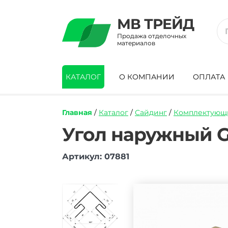
МВ ТРЕЙД
Продажа отделочных
материалов
КАТАЛОГ
О КОМПАНИИ
ОПЛАТА
Главная
/
Каталог
/
Сайдинг
/
Комплектующи
https://mvtrade.ru/images/id/normal/ugo
Угол наружный G
naruzhnyy-
grand-
Артикул: 07881
line-
grab-
3000-
mm.jpg