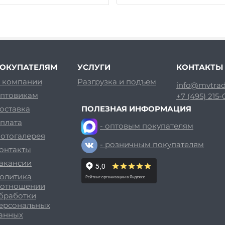
ОКУПАТЕЛЯМ
УСЛУГИ
КОНТАКТЫ
 компании
Разгрузка и подъем
info@mvtrad
птовикам
+7 (495) 215
оставка
ПОЛЕЗНАЯ ИНФОРМАЦИЯ
плата
- оптовым покупателям
отогалерея
- розничным покупателям
онтакты
акансии
олитика
 отношении
бработки
ерсональных
анных