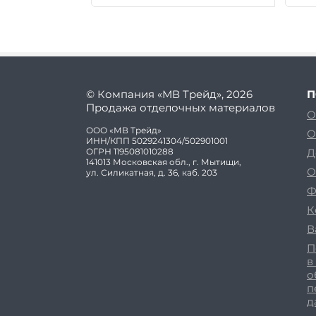
© Компания «МВ Трейд», 2026
П
Продажа отделочных материалов
О
ООО «МВ Трейд»
О
ИНН/КПП 5029241304/502901001
ОГРН 1195081010288
Д
141013 Московская обл., г. Мытищи,
О
ул. Силикатная, д. 36, каб. 203
Ф
К
В
П
в
о
п
д