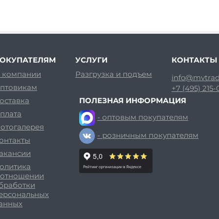
ОКУПАТЕЛЯМ
УСЛУГИ
КОНТАКТЫ
 компании
Разгрузка и подъем
info@mvtrad
птовикам
+7 (495) 215
оставка
ПОЛЕЗНАЯ ИНФОРМАЦИЯ
плата
- оптовым покупателям
отогалерея
- розничным покупателям
онтакты
акансии
олитика
 отношении
бработки
ерсональных
анных