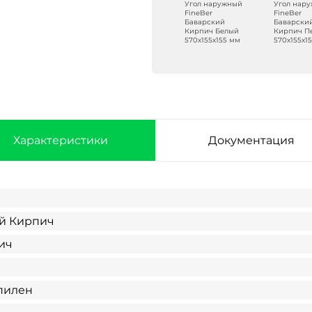
Угол наружный
Угол нар
FineBer
FineBer
Баварский
Баварски
Кирпич Белый
Кирпич П
570х155х155 мм
570х155х1
Характеристики
Документация
й Кирпич
ич
пилен