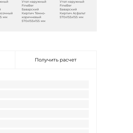
ужный
Угол наружный
Угол наружный
FineBer
FineBer
й
Баварский
Баварский
есочный
Кирпич Тёмно-
Кирпич Асфальт
55 мм
коричневый
570х155х155 мм
570х155х155 мм
Получить расчет