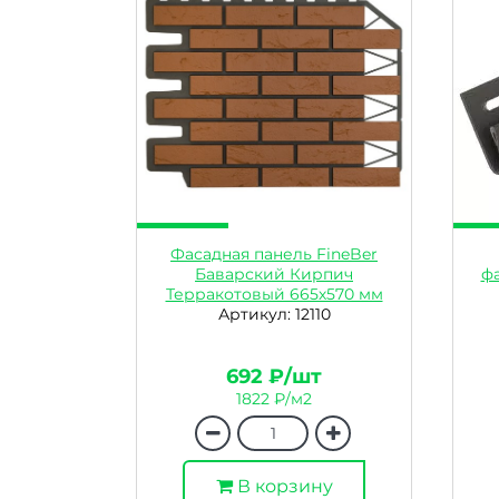
Фасадная панель FineBer
Баварский Кирпич
фа
Терракотовый 665х570 мм
Артикул: 12110
692 ₽/шт
1822 ₽/м2
В корзину