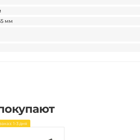
м
55 мм
 покупают
заказ: 1-3 дня