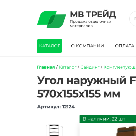
МВ ТРЕЙД
Продажа отделочных
материалов
КАТАЛОГ
О КОМПАНИИ
ОПЛАТА
Главная
/
Каталог
/
Сайдинг
/
Комплектующи
https://mvtrade.ru/images/id/normal/ugo
Угол наружный F
naruzhnyy-
fineber-
570х155х155 мм
dachnyy-
bavarskiy-
kirpich-
Артикул: 12124
terrakotovyy-
589h155h155-
В наличии: 22 шт
mm.jpg