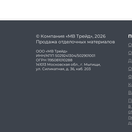
© Компания «МВ Трейд», 2026
П
Продажа отделочных материалов
О
ООО «МВ Трейд»
О
ИНН/КПП 5029241304/502901001
ОГРН 1195081010288
Д
141013 Московская обл., г. Мытищи,
О
ул. Силикатная, д. 36, каб. 203
Ф
К
В
П
в
о
п
д