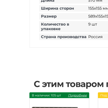
Длина
570 мм
Ширина сторон
155х155 м
Размер
589х155х1
Количество в
9 шт
упаковке
Страна производства
Россия
С этим товаром
В наличии: 105 шт
Подробнее
Под 