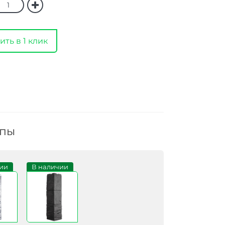
ить в 1 клик
ппы
ии
В наличии