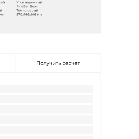
ный
Угол наружный
к
FineBer Блок
ый
Тёмно-серый
 мм
570х146х146 мм
Получить расчет