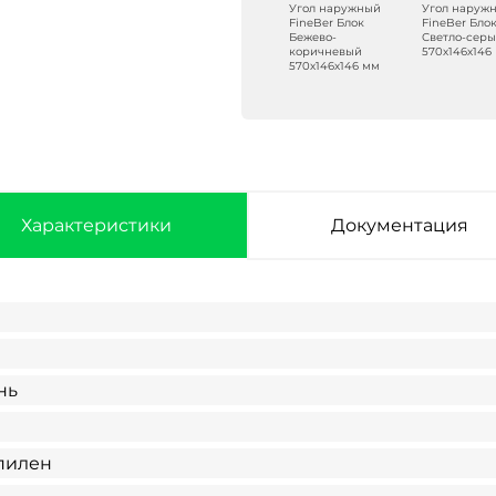
Угол наружный
Угол наруж
FineBer Блок
FineBer Бло
Бежево-
Светло-сер
коричневый
570х146х146
570х146х146 мм
Характеристики
Документация
нь
пилен