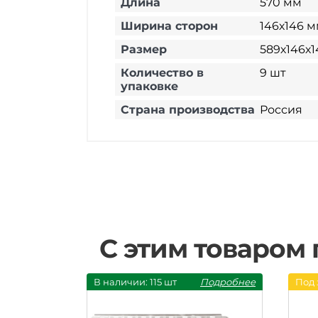
Длина
570 мм
Ширина сторон
146х146 
Размер
589х146х
Количество в
9 шт
упаковке
Страна производства
Россия
С этим товаром
В наличии: 115 шт
Подробнее
Под 