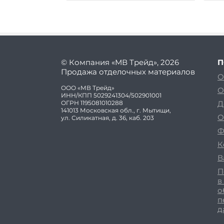
© Компания «МВ Трейд», 2026
П
Продажа отделочных материалов
О
ООО «МВ Трейд»
О
ИНН/КПП 5029241304/502901001
ОГРН 1195081010288
Д
141013 Московская обл., г. Мытищи,
О
ул. Силикатная, д. 36, каб. 203
Ф
К
В
П
в
о
п
д