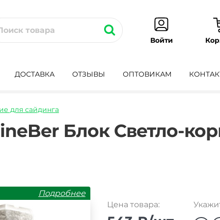
Кор
Войти
ДОСТАВКА
ОТЗЫВЫ
ОПТОВИКАМ
КОНТАК
е для сайдинга
l-
ineBer Блок Светло-ко
Подробнее
Цена товара:
Укажит