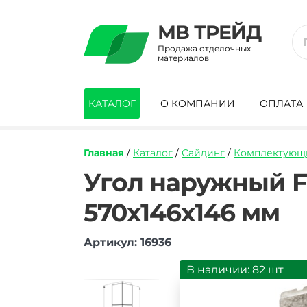
МВ ТРЕЙД
Продажа отделочных
материалов
КАТАЛОГ
О КОМПАНИИ
ОПЛАТА
Главная
/
Каталог
/
Сайдинг
/
Комплектующи
https://mvtrade.ru/images/id/normal/ugo
Угол наружный F
naruzhnyy-
fineber-
570х146х146 мм
blok-
svetlo-
korichnevyy-
Артикул: 16936
589h146h146-
mm.jpg
В наличии: 82 шт