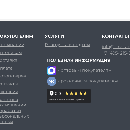
ОКУПАТЕЛЯМ
УСЛУГИ
КОНТАКТЫ
 компании
Разгрузка и подъем
info@mvtrad
птовикам
+7 (495) 215
оставка
ПОЛЕЗНАЯ ИНФОРМАЦИЯ
плата
- оптовым покупателям
отогалерея
- розничным покупателям
онтакты
акансии
олитика
 отношении
бработки
ерсональных
анных