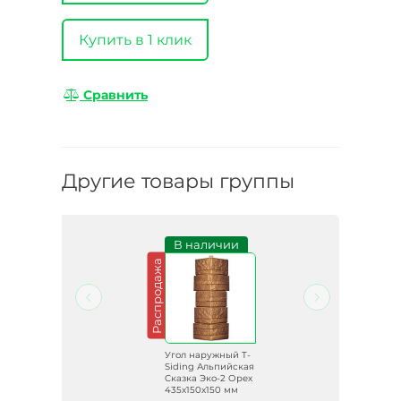
Купить в 1 клик
Сравнить
Другие товары группы
и
В наличии
Распродажа
Распродажа
 T-
Угол наружный T-
ская
Siding Альпийская
Сказка Эко-2 Орех
х150
435х150х150 мм