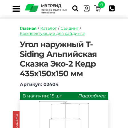
0
МВ ТРЕЙД
Продажа отделочных
материалов
Главная
/
Каталог
/
Сайдинг
/
Комплектующие для сайдинга
https://mvtrade.ru/images/id/normal/ugol-
Угол наружный T-
naruzhnyy-
Siding Альпийская
dvuhcvetnyy-
t-
Сказка Эко-2 Кедр
siding-
alpiyskaya-
435х150х150 мм
skala-
sayany.jpg
Артикул: 02404
В наличии: 15 шт
Подробнее
Распродажа