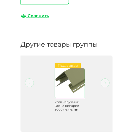
Сравнить
Другие товары группы
Под заказ
й
Угол наружный
но
Docke Кипарис
3000х75х75 мм