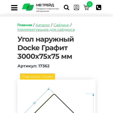
0
МВ ТРЕЙД
Продажа отделочных
материалов
Главная
/
Каталог
/
Сайдинг
/
Комплектующие для сайдинга
https://mvtrade.ru/images/id/normal/ugol-
Угол наружный
naruzhnyy-
Docke Графит
docke-
grafit-
3000х75х75 мм
3000-
mm.jpg
Артикул: 17362
Под заказ: 1-3 дня