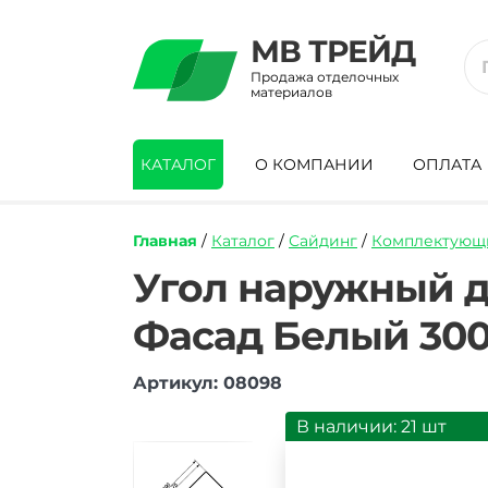
МВ ТРЕЙД
Продажа отделочных
материалов
КАТАЛОГ
О КОМПАНИИ
ОПЛАТА
Главная
/
Каталог
/
Сайдинг
/
Комплектующи
https://mvtrade.ru/images/id/normal/ugo
Угол наружный д
naruzhnyy-
dlya-
Фасад Белый 300
fasadnyh-
paneley-
grand-
Артикул: 08098
line-
ya-
В наличии: 21 шт
fasad-
belyy-
3000-