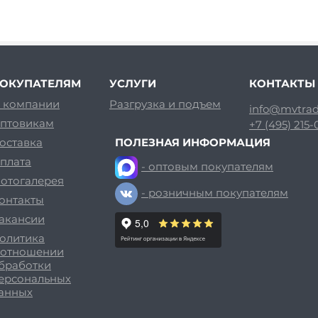
ОКУПАТЕЛЯМ
УСЛУГИ
КОНТАКТЫ
 компании
Разгрузка и подъем
info@mvtrad
птовикам
+7 (495) 215
оставка
ПОЛЕЗНАЯ ИНФОРМАЦИЯ
плата
- оптовым покупателям
отогалерея
- розничным покупателям
онтакты
акансии
олитика
 отношении
бработки
ерсональных
анных