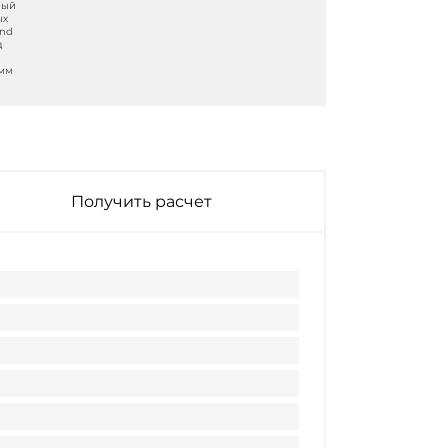
ный
ых
and
д
 мм
Получить расчет