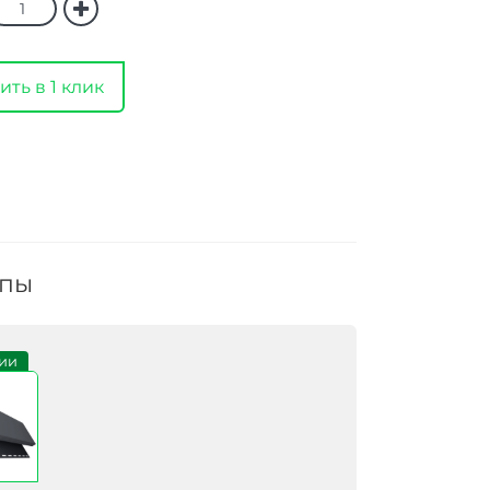
ить в 1 клик
ппы
ии