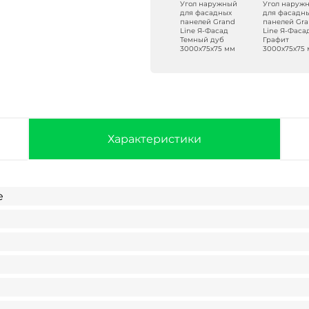
Угол наружный
Угол наруж
для фасадных
для фасадн
панелей Grand
панелей Gr
Line Я-Фасад
Line Я-Фаса
Темный дуб
Графит
3000х75х75 мм
3000х75х75
Характеристики
e