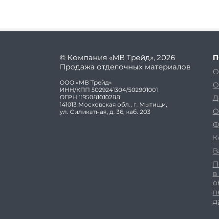
© Компания «МВ Трейд», 2026
П
Продажа отделочных материалов
О
ООО «МВ Трейд»
О
ИНН/КПП 5029241304/502901001
ОГРН 1195081010288
Д
141013 Московская обл., г. Мытищи,
О
ул. Силикатная, д. 36, каб. 203
Ф
К
В
П
в
о
п
д