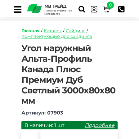
0
МВ ТРЕЙД
Продажа отделочных
материалов
Главная
/
Каталог
/
Сайдинг
/
Комплектующие для сайдинга
https://mvtrade.ru/images/id/normal/ugol-
Угол наружный
naruzhnyy-
Альта-Профиль
alta-
profil-
Канада Плюс
kanada-
plyus-
Премиум Дуб
premium-
dub-
Светлый 3000х80х80
svetlyy-
мм
3050-
mm.jpg
Артикул: 07903
В наличии: 1 шт
Подробнее