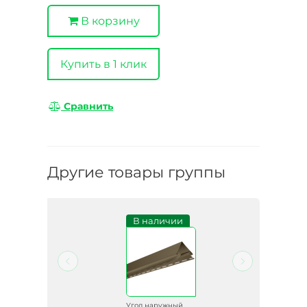
В корзину
Купить в 1 клик
Сравнить
Другие товары группы
В наличии
й
Угол наружный