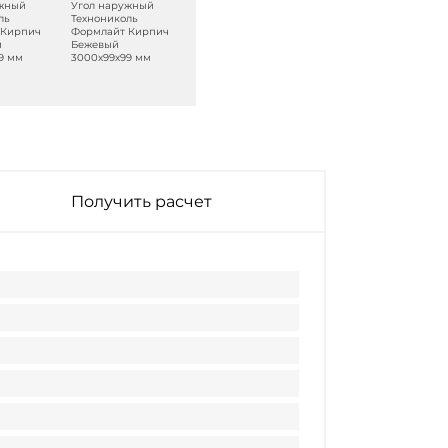
ужный
Угол наружный
ль
Технониколь
 Кирпич
Формлайт Кирпич
й
Бежевый
9 мм
3000х99х99 мм
Получить расчет