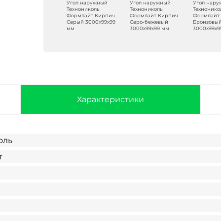
Угол наружный
Угол наружный
Угол нар
Технониколь
Технониколь
Технонико
Формлайт Кирпич
Формлайт Кирпич
Формлайт
Серый 3000х99х99
Серо-бежевый
Бронзовы
мм
3000х99х99 мм
3000х99х9
Характеристики
оль
т