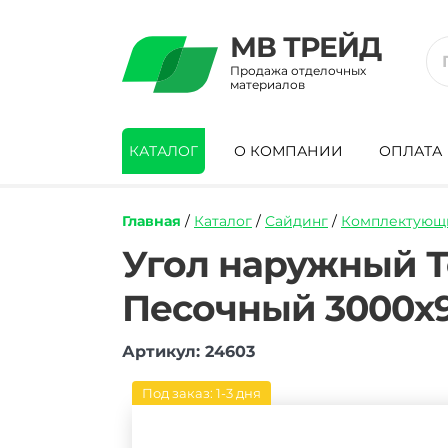
МВ ТРЕЙД
Продажа отделочных
материалов
КАТАЛОГ
О КОМПАНИИ
ОПЛАТА
Главная
/
Каталог
/
Сайдинг
/
Комплектующи
https://mvtrade.ru/images/id/normal/ugo
Угол наружный 
naruzhnyj-
tekhnonikol-
Песочный 3000х
formlajt-
kirpich-
pesochnyj-
Артикул: 24603
3000-
mm.jpg
Под заказ: 1-3 дня