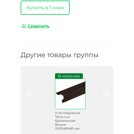
Купить в 1 клик
Сравнить
Другие товары группы
и
В наличии
й
Угол Наружный
Tecos Lux
др
Бразильская
м
Вишня
3000х80х80 мм