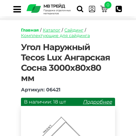
0
МВ ТРЕЙД
Продажа отделочных
материалов
Главная
/
Каталог
/
Сайдинг
/
Комплектующие для сайдинга
https://mvtrade.ru/images/id/normal/ugol-
Угол Наружный
naruzhnyj-
Tecos Lux Ангарская
tecos-
lux-
Сосна 3000х80х80
angarskaya-
sosna-
мм
3050-
mm.jpg
Артикул: 06421
В наличии: 18 шт
Подробнее