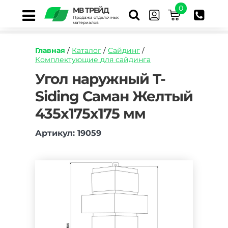
0
МВ ТРЕЙД
Продажа отделочных
материалов
Главная
/
Каталог
/
Сайдинг
/
Комплектующие для сайдинга
https://mvtrade.ru/images/id/normal/ugol-
Угол наружный T-
naruzhnyj-
Siding Саман Желтый
t-
siding-
435х175х175 мм
saman-
zheltyj-
435h175h175-
Артикул: 19059
mm.jpg