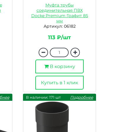
e
Муфта трубы
м
соединительная ПВХ
Docke Premium Графит 85
мм
Артикул: 06182
113 ₽/шт
В корзину
Купить в 1 клик
бнее
В наличии: 171 шт
Подробнее