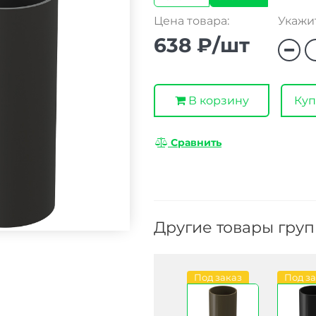
Цена товара:
Укажит
638 ₽/шт
В корзину
Куп
Сравнить
Другие товары гру
Под заказ
Под з