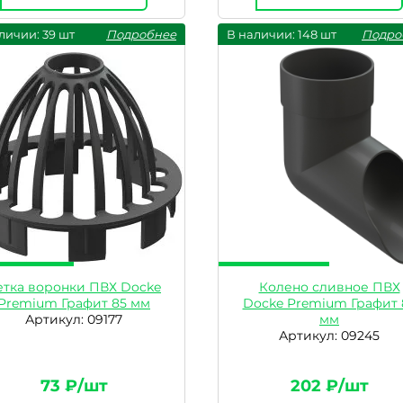
личии: 39 шт
Подробнее
В наличии: 148 шт
Подро
етка воронки ПВХ Docke
Колено сливное ПВХ
Premium Графит 85 мм
Docke Premium Графит 
Артикул: 09177
мм
Артикул: 09245
73 ₽/шт
202 ₽/шт