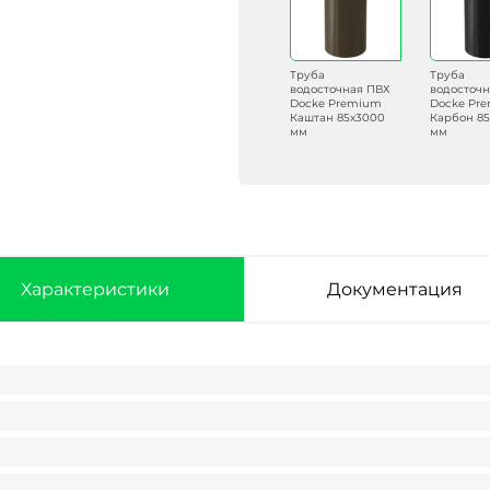
Труба
Труба
водосточная ПВХ
водосточ
Docke Premium
Docke Pr
Каштан 85х3000
Карбон 8
мм
мм
Характеристики
Документация