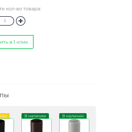
е кол-во товара:
ить в 1 клик
ппы
аказ
В наличии
В наличии