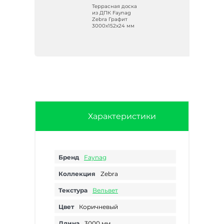
ка
Террасная доска
из ДПК Faynag
Zebra Графит
м
3000х152х24 мм
Характеристики
Бренд
Faynag
Коллекция
Zebra
Текстура
Вельвет
Цвет
Коричневый
Длина
3000 мм