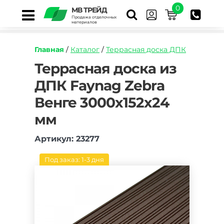
0
МВ ТРЕЙД
Продажа отделочных
материалов
Главная
/
Каталог
/
Террасная доска ДПК
https://mvtrade.ru/images/id/normal/terrasnaya
Террасная доска из
doska-
ДПК Faynag Zebra
iz-
dpk-
Венге 3000х152х24
faynag-
zebra-
мм
venge-
3000h150h24-
Артикул: 23277
mm.jpg
Под заказ: 1-3 дня