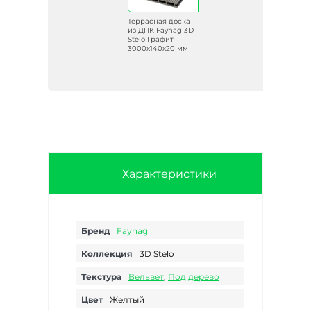
ка
Террасная доска
 3D
из ДПК Faynag 3D
Stelo Графит
мм
3000х140х20 мм
Характеристики
Бренд
Faynag
Коллекция
3D Stelo
Текстура
Вельвет
,
Под дерево
Цвет
Желтый