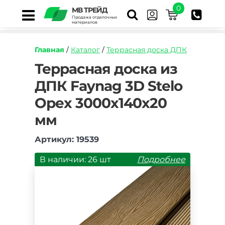
0
МВ ТРЕЙД
Продажа отделочных
материалов
Главная
/
Каталог
/
Террасная доска ДПК
https://mvtrade.ru/images/id/normal/terrasnaya
Террасная доска из
doska-
ДПК Faynag 3D Stelo
iz-
dpk-
Орех 3000х140х20
faynag-
3d-
мм
stelo-
orekh-
Артикул: 19539
3000h140h20-
mm.jpg
В наличии: 26 шт
Подробнее