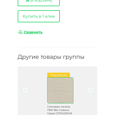
В корзину
Купить в 1 клик
Сравнить
Другие товары группы
Под заказ
ль
Стеновая панель
ук
ПВХ Век Савана
Серая 2700х250х9