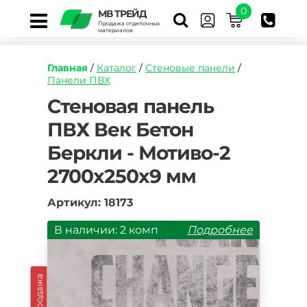
0
МВ ТРЕЙД
Продажа отделочных
материалов
Главная
/
Каталог
/
Стеновые панели
/
Панели ПВХ
https://mvtrade.ru/images/id/normal/stenovaya
Стеновая панель
panel-
ПВХ Век Бетон
pvkh-
vek-
Беркли - Мотиво-2
beton-
berkli-
2700х250х9 мм
motivo-
2700h250h9-
Артикул: 18173
mm.jpg
В наличии: 2 комп
Подробнее
Распродажа