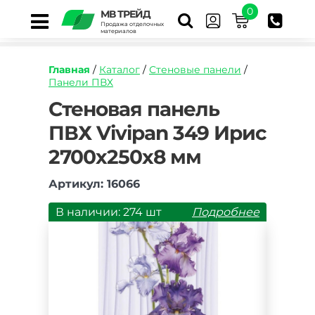
0
МВ ТРЕЙД
Продажа отделочных
материалов
Главная
/
Каталог
/
Стеновые панели
/
Панели ПВХ
https://mvtrade.ru/images/id/normal/stenovaya
Стеновая панель
panel-
ПВХ Vivipan 349 Ирис
pvh-
vivipan-
2700х250х8 мм
349-
iris-
2700h250h8-
Артикул: 16066
mm.jpg
В наличии: 274 шт
Подробнее