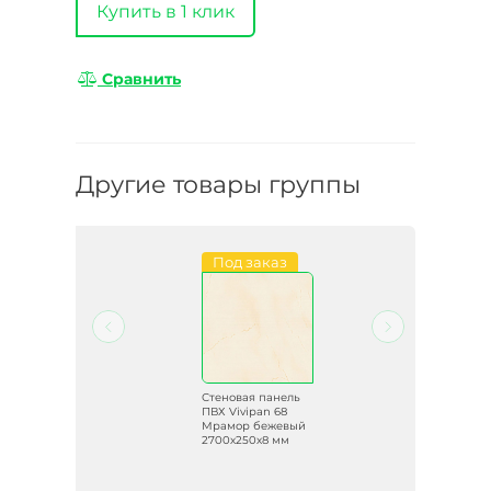
Купить в 1 клик
Сравнить
Другие товары группы
и
Под заказ
ль
Стеновая панель
-003
ПВХ Vivipan 68
ит
Мрамор бежевый
2700х250х8 мм