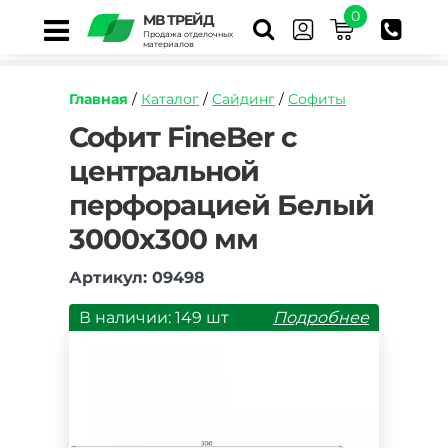
0
МВ ТРЕЙД
Продажа отделочных
материалов
Главная
/
Каталог
/
Сайдинг
/
Софиты
https://mvtrade.ru/images/id/normal/sofit-
Софит FineBer с
fineber-
центральной
classic-
color-
перфорацией Белый
s-
centralnoy-
3000х300 мм
perforaciey-
belyy-
Артикул: 09498
3000h300-
mm.jpg
В наличии: 149 шт
Подробнее