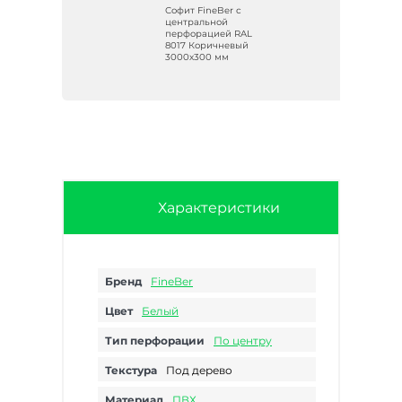
с
Софит FineBer с
центральной
перфорацией RAL
300
8017 Коричневый
3000х300 мм
Характеристики
Бренд
FineBer
Цвет
Белый
Тип перфорации
По центру
Текстура
Под дерево
Материал
ПВХ