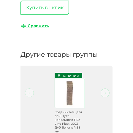
Купить в 1 клик
Сравнить
Другие товары группы
и
В наличии
ля
Соединитель для
плинтуса
ВХ
напольного ПВХ
Line Plast L003
Дуб Беленый 58
мм