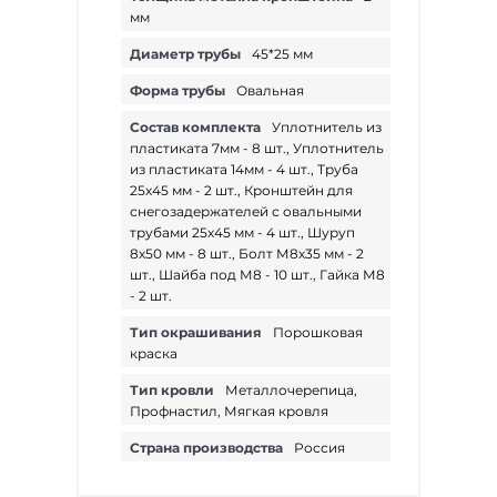
мм
Под заказ
Диаметр трубы
45*25 мм
Форма трубы
Овальная
Состав комплекта
Уплотнитель из
пластиката 7мм - 8 шт., Уплотнитель
из пластиката 14мм - 4 шт., Труба
Снегозадержатель
трубчатый
25х45 мм - 2 шт., Кронштейн для
овальный Borge
снегозадержателей с овальными
RAL 3011
Коричнево-
трубами 25х45 мм - 4 шт., Шуруп
красный 3 м
8х50 мм - 8 шт., Болт М8х35 мм - 2
шт., Шайба под М8 - 10 шт., Гайка М8
В наличии
- 2 шт.
Тип окрашивания
Порошковая
краска
Тип кровли
Металлочерепица,
Профнастил, Мягкая кровля
Снегозадержатель
Страна производства
Россия
трубчатый
овальный Borge
RAL 7004 Серый 3
м