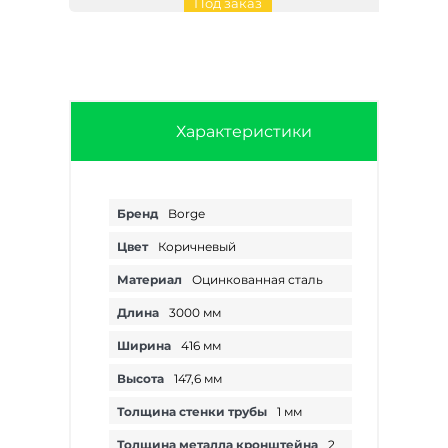
Под заказ
Характеристики
Снегозадержатель
трубчатый
овальный Borge
RAL 8019 Серо-
коричневый 3 м
Бренд
Borge
Под заказ
Цвет
Коричневый
Материал
Оцинкованная сталь
Длина
3000 мм
Ширина
416 мм
Снегозадержатель
трубчатый
Высота
147,6 мм
овальный Borge
RAL 8017
Толщина стенки трубы
Коричневый
1 мм
шоколад 3 м
Толщина металла кронштейна
2