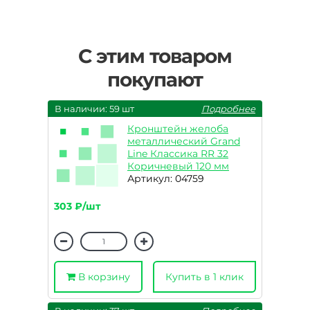
В наличии
С этим товаром
покупают
В наличии: 59 шт
Подробнее
Снегозадержатель
Кронштейн желоба
трубчатый
овальный Borge
металлический Grand
RAL 7024 Серый
Line Классика RR 32
графит 3 м
Коричневый 120 мм
Артикул: 04759
303 ₽/шт
В корзину
Купить в 1 клик