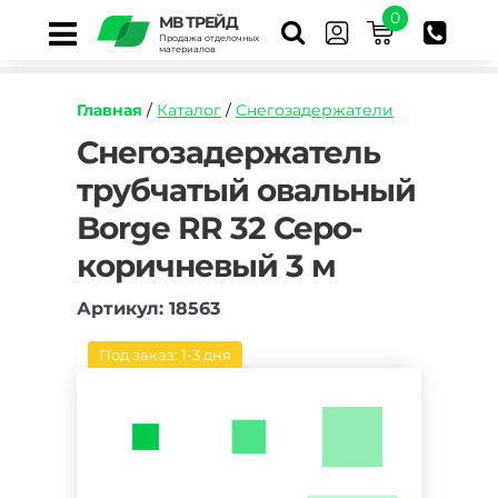
0
МВ ТРЕЙД
Продажа отделочных
материалов
Главная
/
Каталог
/
Снегозадержатели
https://mvtrade.ru/images/id/normal/snegozade
Снегозадержатель
trubchatyj-
трубчатый овальный
ovalnyj-
borge-
Borge RR 32 Серо-
rr-
32-
коричневый 3 м
sero-
korichnevyj-
Артикул: 18563
3-
m.jpg
Под заказ: 1-3 дня