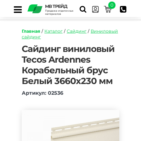
0
МВ ТРЕЙД
Продажа отделочных
материалов
Главная
/
Каталог
/
Сайдинг
/
Виниловый
сайдинг
https://mvtrade.ru/images/id/normal/sayding-
Сайдинг виниловый
vinilovyy-
Tecos Ardennes
tecos-
ardennes-
Корабельный брус
korabelnyy-
brus-
Белый 3660х230 мм
belyy.jpg
Артикул: 02536