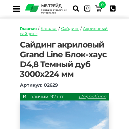
0
МВ ТРЕЙД
Продажа отделочных
материалов
Главная
/
Каталог
/
Сайдинг
/
Акриловый
сайдинг
https://mvtrade.ru/images/id/normal/sayding-
Сайдинг акриловый
akrilovyy-
Grand Line Блок-хаус
grand-
line-
D4,8 Темный дуб
blok-
haus-
3000х224 мм
d4-
8-
Артикул: 02629
temnyy-
dub.jpg
В наличии: 92 шт
Подробнее