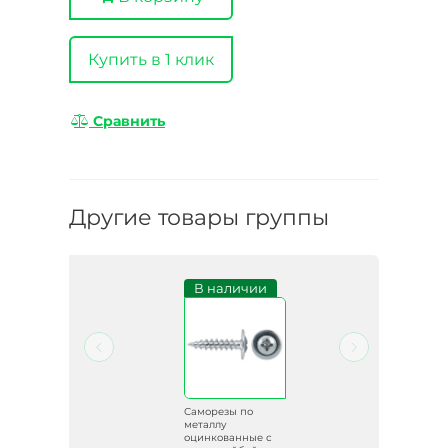
Купить в 1 клик
Сравнить
Другие товары группы
и
В наличии
Саморезы по
металлу
 с
оцинкованные с