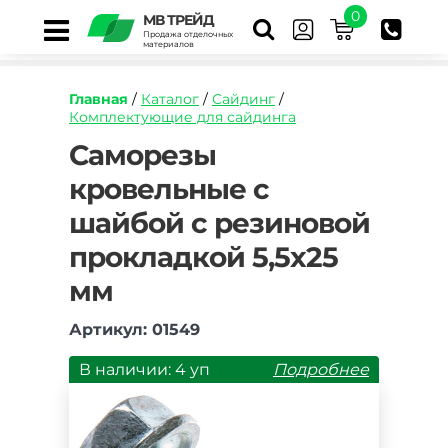
0
МВ ТРЕЙД
Продажа отделочных
материалов
Главная
/
Каталог
/
Сайдинг
/
Комплектующие для сайдинга
https://mvtrade.ru/images/id/normal/samorezy-
Саморезы
krovelnye-
кровельные с
s-
shajboj-
шайбой с резиновой
s-
rezinovoj-
прокладкой 5,5х25
prokladkoj-
5h25-
мм
mm.jpg
Артикул: 01549
В наличии: 4 уп
Подробнее