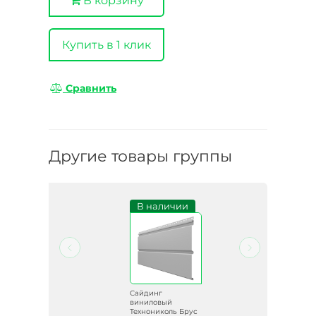
В корзину
Купить в 1 клик
Сравнить
Другие товары группы
и
В наличии
Сайдинг
виниловый
рус
Технониколь Брус