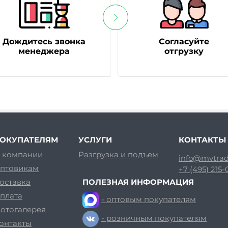
Дождитесь звонка
Согласуйте
менеджера
отгрузку
ОКУПАТЕЛЯМ
УСЛУГИ
КОНТАКТЫ
 компании
Разгрузка и подъем
info@mvtrad
птовикам
+7 (495) 215
оставка
ПОЛЕЗНАЯ ИНФОРМАЦИЯ
плата
- оптовым покупателям
отогалерея
- розничным покупателям
онтакты