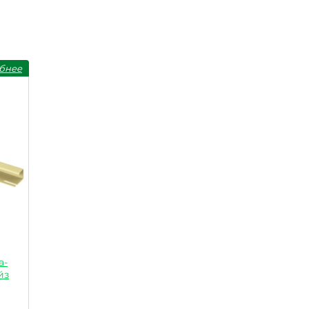
бнее
а-
йз