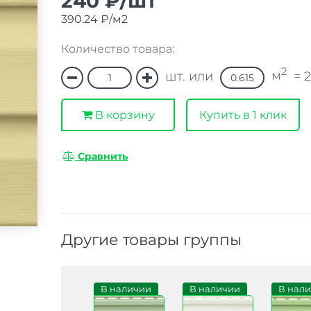
240 ₽/шт
390.24 ₽/м2
Количество товара:
2
м
шт. или
=
В корзину
Купить в 1 клик
Сравнить
Другие товары группы
В наличии
В наличии
В наличии
В нал