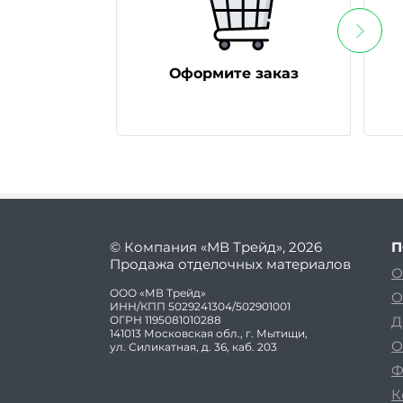
Оформите заказ
© Компания «МВ Трейд», 2026
П
Продажа отделочных материалов
О
ООО «МВ Трейд»
О
ИНН/КПП 5029241304/502901001
ОГРН 1195081010288
Д
141013 Московская обл., г. Мытищи,
О
ул. Силикатная, д. 36, каб. 203
Ф
К