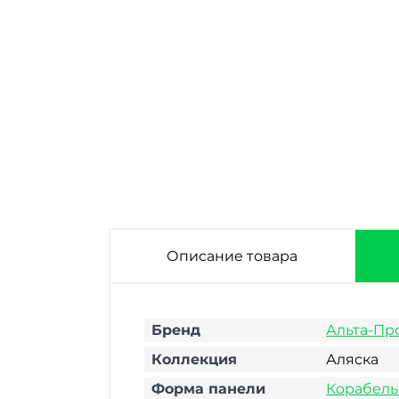
Сайдинг
Сайдинг
Сайдинг
виниловый Альта-
виниловый Альта-
виниловый Альта-
Профиль Аляска
Профиль Аляска
Профиль Аляска
Шэдоу 3000х200
Корн 3000х200
Ивори 3000х200
мм
мм
мм
Описание товара
Бренд
Альта-Пр
Коллекция
Аляска
Форма панели
Корабель