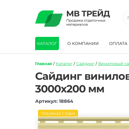
МВ ТРЕЙД
Продажа отделочных
материалов
КАТАЛОГ
О КОМПАНИИ
ОПЛАТА
Главная
/
Каталог
/
Сайдинг
/
Виниловый с
https://mvtrade.ru/images/id/normal/sajd
Сайдинг винило
vinilovyj-
alta-
3000х200 мм
profil-
alyaska-
sanrajz-
Артикул: 18864
3000h200-
mm.jpg
Под заказ: 1-3 дня