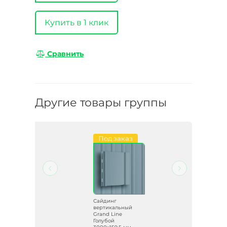
Купить в 1 клик
Сравнить
Другие товары группы
Под заказ
Сайдинг
вертикальный
рый
Grand Line
Голубой