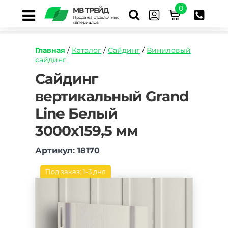
0
МВ ТРЕЙД
Продажа отделочных
материалов
Главная
/
Каталог
/
Сайдинг
/
Виниловый
сайдинг
https://mvtrade.ru/images/id/normal/sajding-
Сайдинг
vertikalnyj-
вертикальный Grand
grand-
line-
Line Белый
belyj-
3000kh1595-
3000х159,5 мм
mm.jpg
Артикул: 18170
Под заказ: 1-3 дня