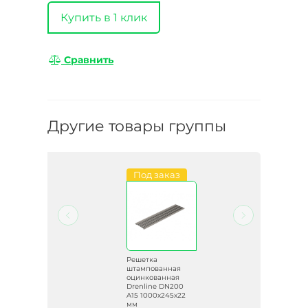
Купить в 1 клик
Сравнить
Другие товары группы
и
Под заказ
ная
Решетка
ine
штампованная
оцинкованная
Drenline DN200
A15 1000х245х22
мм