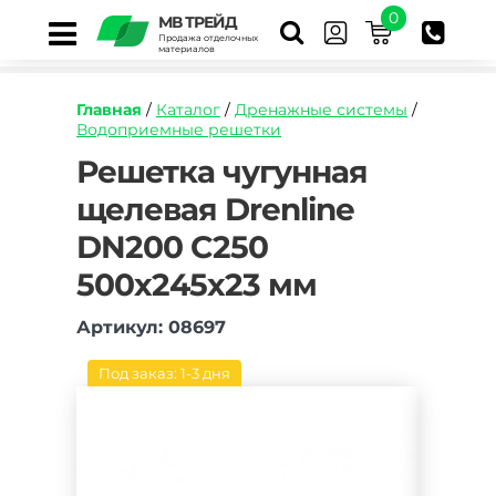
0
МВ ТРЕЙД
Продажа отделочных
материалов
Главная
/
Каталог
/
Дренажные системы
/
Водоприемные решетки
https://mvtrade.ru/images/id/normal/reshetka-
Решетка чугунная
chugunnaya-
щелевая Drenline
schelevaya-
aquastok-
DN200 C250
norma-
dn200-
500х245х23 мм
c250.jpg
Артикул: 08697
Под заказ: 1-3 дня