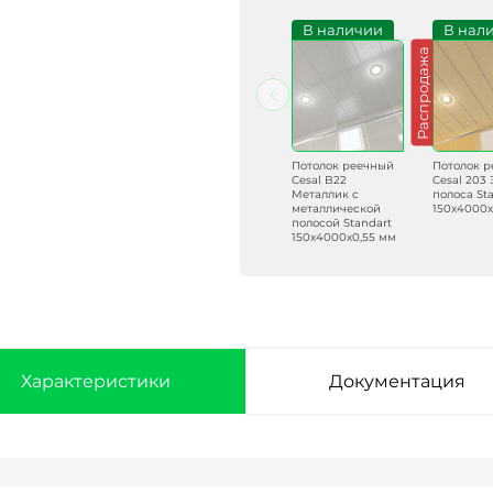
В наличии
В наличии
В наличии
В нал
Распродажа
Потолок реечный
Потолок реечный
Потолок реечный
Потолок 
Cesal B28 Мозайка
Cesal C02
Cesal B22
Cesal 203 
кремовая Standart
Металлик
Металлик с
полоса St
150х4000х0,55 мм
серебристый
металлической
150х4000х
Standart
полосой Standart
150х4000х0,4 мм
150х4000х0,55 мм
Характеристики
Документация