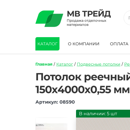
МВ ТРЕЙД
Продажа отделочных
материалов
КАТАЛОГ
О КОМПАНИИ
ОПЛАТА
Главная
/
Каталог
/
Подвесные потолки
/
Ре
https://mvtrade.ru/images/id/normal/pot
Потолок реечный
reechnyy-
cesal-
150х4000х0,55 мм
s-
150-
210-
Артикул: 08590
bezhevyy-
shtrih-
В наличии: 5 шт
4-
m.jpg