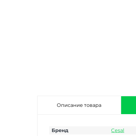
Под заказ
В наличии
Потолок реечный
Потолок реечный
Cesal A09 Золото
Cesal C01
Люкс Standart
Жемчужно-белый
150х4000х0,4 мм
Глянцевый Профи
150х4000х0,3 мм
Описание товара
Бренд
Cesal