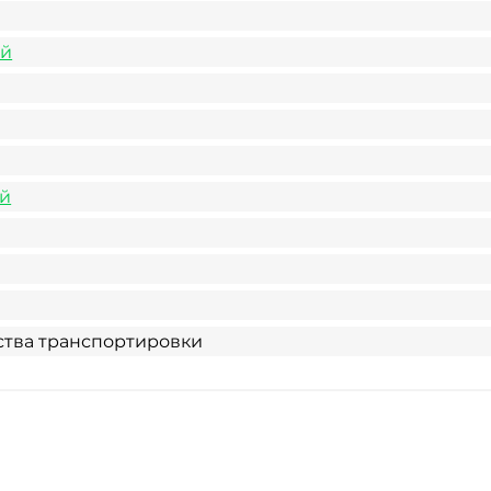
й
й
ства транспортировки