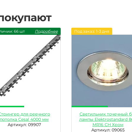
 покупают
личии: 66 шт
Подробнее
Под заказ: 1-3 дня
Стрингер для реечного
Светильник точечный б
потолка Cesal 4000 мм
лампы Elektrostandard 8
Артикул: 09907
MR16 СH Хром
Артикул: 09065