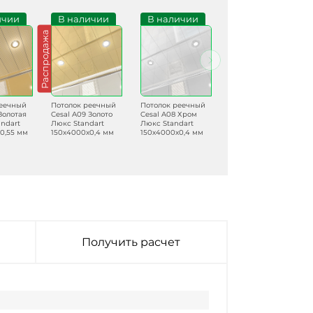
ичии
В наличии
В наличии
В наличии
Распродажа
реечный
Потолок реечный
Потолок реечный
Потолок реечный
Золотая
Cesal A09 Золото
Cesal A08 Хром
Cesal 3306 Белый
andart
Люкс Standart
Люкс Standart
матовый Профи
0,55 мм
150х4000х0,4 мм
150х4000х0,4 мм
150х4000х0,3 мм
Получить расчет