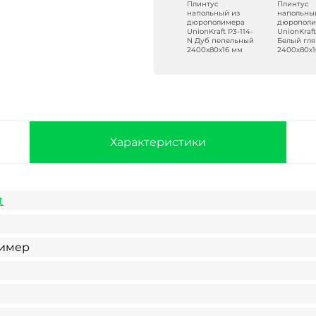
Плинтус
Плинтус
Плинтус
Плинтус
напольный из
напольный из
напольный из
напольны
дюрополимера
дюрополимера
дюрополимера
дюрополи
UnionKraft P3-118-
UnionKraft P3-101-
UnionKraft P3-114-
UnionKraf
N Орех
N Лиственница
N Дуб пепельный
Белый гл
2400х80х16 мм
2400х80х16 мм
2400х80х16 мм
2400х80х1
Характеристики
t
имер