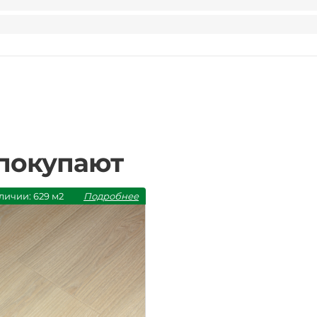
 покупают
личии: 629 м2
Подробнее