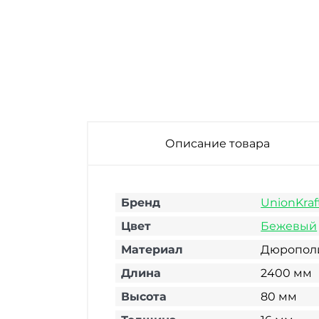
Плинтус
Плинтус
напольный из
напольный из
дюрополимера
дюрополимера
UnionKraft P3-137-
UnionKraft P3
N Ель сибирская
Белый (под
2400х80х16 мм
покраску)
2400х80х16 мм
Описание товара
Бренд
UnionKraf
Цвет
Бежевый
Материал
Дюропол
Длина
2400 мм
Высота
80 мм