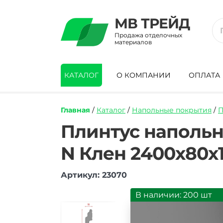
МВ ТРЕЙД
Продажа отделочных
материалов
КАТАЛОГ
О КОМПАНИИ
ОПЛАТА
Главная
/
Каталог
/
Напольные покрытия
/
П
https://mvtrade.ru/images/id/normal/plin
Плинтус напольн
napolnyj-
iz-
N Клен 2400х80х
dyuropolimera-
unionkraft-
p3-
Артикул: 23070
135-
n-
В наличии: 200 шт
klen-
2400kh80kh16-
mm.jpg