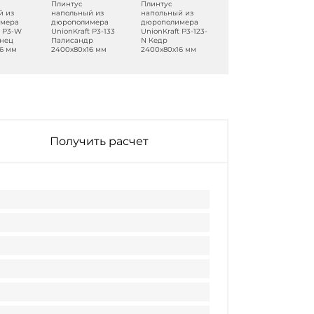
Плинтус
Плинтус
Плинтус
й из
напольный из
напольный из
напольный из
мера
дюрополимера
дюрополимера
дюрополимера
t P3-W
UnionKraft P3-133
UnionKraft P3-123-
UnionKraft P3-130-
янец
Палисандр
N Кедр
N Груша
6 мм
2400х80х16 мм
2400х80х16 мм
2400х80х16 мм
Получить расчет