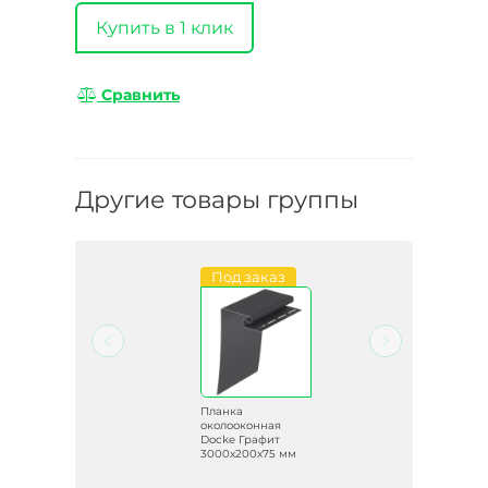
Купить в 1 клик
Сравнить
Другие товары группы
Под заказ
Распродажа
Планка
околооконная
д
Docke Графит
мм
3000х200х75 мм