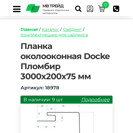
0
МВ ТРЕЙД
Продажа отделочных
материалов
Главная
/
Каталог
/
Сайдинг
/
Комплектующие для сайдинга
https://mvtrade.ru/images/id/normal/planka-
Планка
okolookonnaya-
околооконная Docke
docke-
plombir-
Пломбир
3600-
mm.jpg
3000х200х75 мм
Артикул: 18978
В наличии: 9 шт
Подробнее