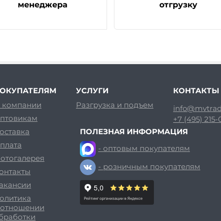
менеджера
отгрузку
ОКУПАТЕЛЯМ
УСЛУГИ
КОНТАКТЫ
 компании
Разгрузка и подъем
info@mvtrad
птовикам
+7 (495) 215
оставка
ПОЛЕЗНАЯ ИНФОРМАЦИЯ
плата
- оптовым покупателям
отогалерея
- розничным покупателям
онтакты
акансии
олитика
 отношении
бработки