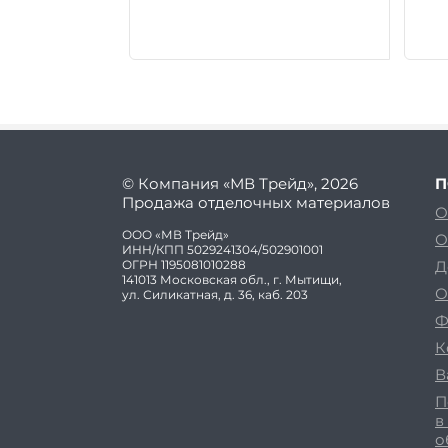
© Компания «МВ Трейд», 2026
П
Продажа отделочных материалов
О
ООО «МВ Трейд»
О
ИНН/КПП 5029241304/502901001
ОГРН 1195081010288
Д
141013 Московская обл., г. Мытищи,
О
ул. Силикатная, д. 36, каб. 203
Ф
К
В
П
в
о