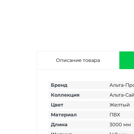
Планка
Планка
околооконная
околооконная
Альта-Профиль
Альта-Профиль
Серо-голубой
Салатовый
3000х140х80 мм
3000х140х80 мм
Описание товара
Бренд
Альта-Пр
Коллекция
Альта-Са
Цвет
Желтый
Материал
ПВХ
Длина
3000 мм