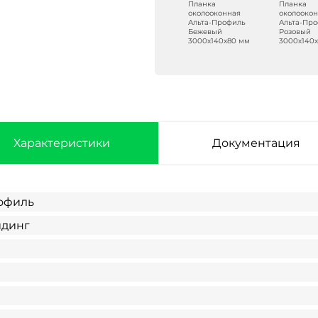
Планка
Планка
Планка
Планка
околооконная
околооконная
околооконная
околооко
Альта-Профиль
Альта-Профиль
Альта-Профиль
Альта-Пр
Светло-серый
Белая
Бежевый
Розовый
3000х140х80 мм
3000х140х80 мм
3000х140х80 мм
3000х140
Характеристики
Документация
офиль
йдинг