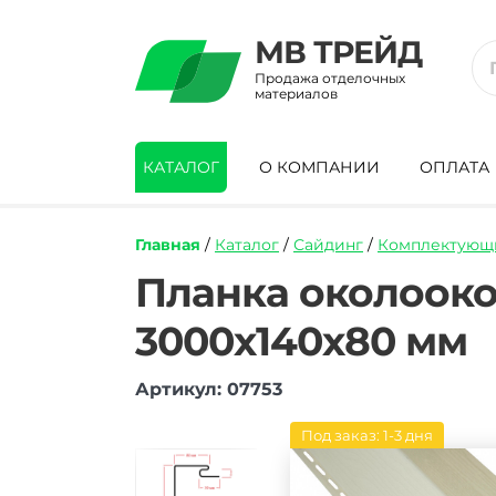
МВ ТРЕЙД
Продажа отделочных
материалов
КАТАЛОГ
О КОМПАНИИ
ОПЛАТА
Главная
/
Каталог
/
Сайдинг
/
Комплектующи
https://mvtrade.ru/images/id/normal/pla
Планка околоок
okolookonnaya-
alta-
3000х140х80 мм
profil-
limonnyy-
3050-
Артикул: 07753
mm.jpg
Под заказ: 1-3 дня